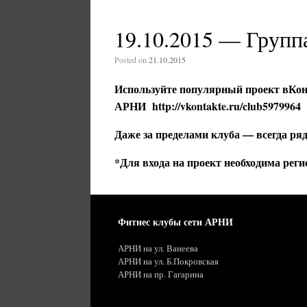
19.10.2015 — Групп
Posted on
21.10.2015
Используйте популярный проект вКонт
АРНИ
http://vkontakte.ru/club5979964
Даже за пределами клуба — всегда ря
*Для входа на проект необходима реги
Фитнес клубы сети АРНИ
АРНИ на ул. Ванеева
АРНИ на ул. Б.Покровская
АРНИ на пр. Гагарина