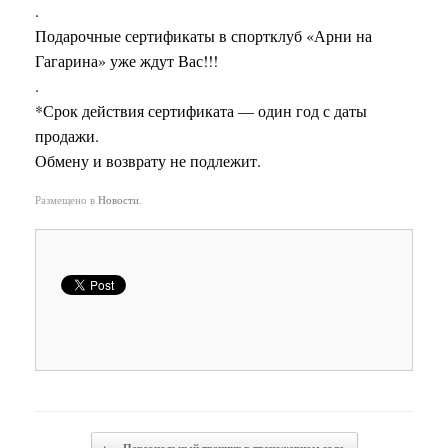
.
Подарочные сертификаты в спортклуб «Арни на
Гагарина» уже ждут Вас!!!
.
*Срок действия сертификата — один год с даты
продажи.
Обмену и возврату не подлежит.
Размещено в
Новости
.
Навигация записи
←
Персональный тренинг в тренажерном зале.