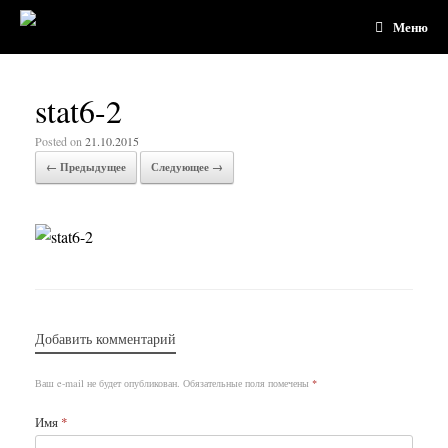
Меню
stat6-2
Posted on
21.10.2015
← Предыдущее
Следующее →
Добавить комментарий
Ваш e-mail не будет опубликован.
Обязательные поля помечены
*
Имя
*