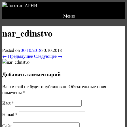
Меню
nar_edinstvo
Posted on
30.10.2018
30.10.2018
← Предыдущее
Следующее →
Добавить комментарий
Ваш e-mail не будет опубликован.
Обязательные поля
помечены
*
Имя
*
E-mail
*
Сайт