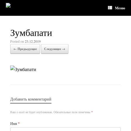
Меню
Зумбапати
Posted on
23.12.2019
← Предыдущее
Следующее →
Добавить комментарий
Ваш e-mail не будет опубликован.
Обязательные поля помечены
*
Имя
*