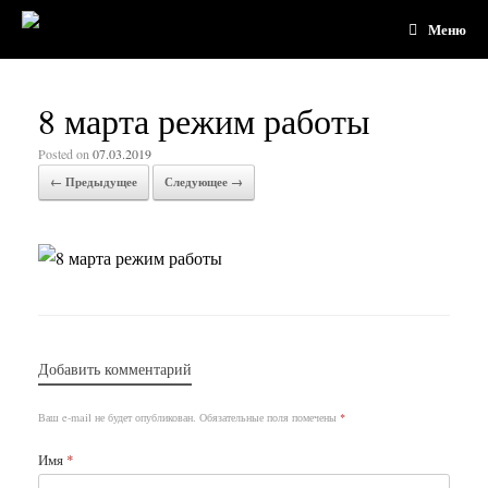
Меню
8 марта режим работы
Posted on
07.03.2019
← Предыдущее
Следующее →
Добавить комментарий
Ваш e-mail не будет опубликован.
Обязательные поля помечены
*
Имя
*